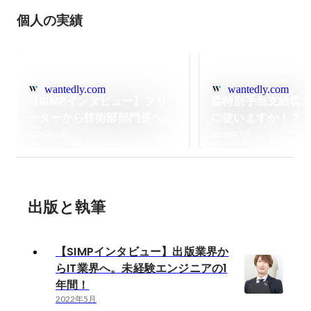
個人の実績
wantedly.com
wantedly.com
【SIMPインタビュー】フリ
👏特別手当支給👏
ーターから技術部部門長へ。
に使いますか！？
シンプリズム採用一期生の今
タビュー有）
2020年6月
2020年7月
に迫る・・・！
出版と執筆
【SIMPインタビュー】出版業界か
らIT業界へ。未経験エンジニアの1
年間！
2022年5月