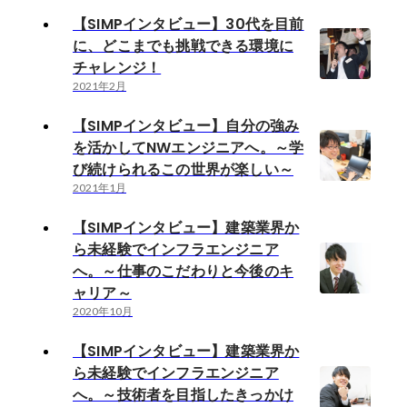
【SIMPインタビュー】30代を目前
に、どこまでも挑戦できる環境に
チャレンジ！
2021年2月
【SIMPインタビュー】自分の強み
を活かしてNWエンジニアへ。～学
び続けられるこの世界が楽しい～
2021年1月
【SIMPインタビュー】建築業界か
ら未経験でインフラエンジニア
へ。～仕事のこだわりと今後のキ
ャリア～
2020年10月
【SIMPインタビュー】建築業界か
ら未経験でインフラエンジニア
へ。～技術者を目指したきっかけ