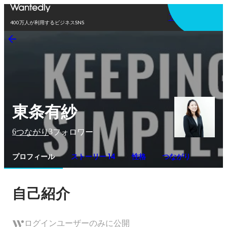
アプリを使う
400万人が利用するビジネスSNS
東条有紗
6
3
つながり
フォロワー
プロフィール
ストーリー 14
性格
つながり
自己紹介
ログインユーザーのみに公開