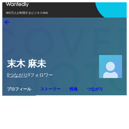
アプリを使う
400万人が利用するビジネスSNS
末木 麻未
0
0
つながり
フォロワー
プロフィール
ストーリー
性格
つながり