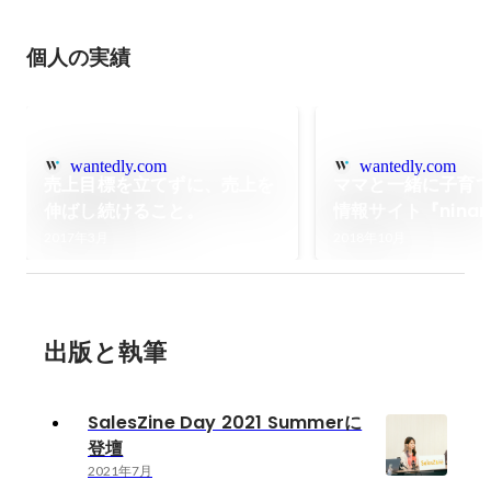
個人の実績
wantedly.com
wantedly.com
売上目標を立てずに、売上を
ママと一緒に子育
伸ばし続けること。
情報サイト『ninaru
（ニナルベビー）を
2017年3月
2018年10月
～子育てをがんば
の「支えになる」
けします～
出版と執筆
SalesZine Day 2021 Summerに
登壇
2021年7月