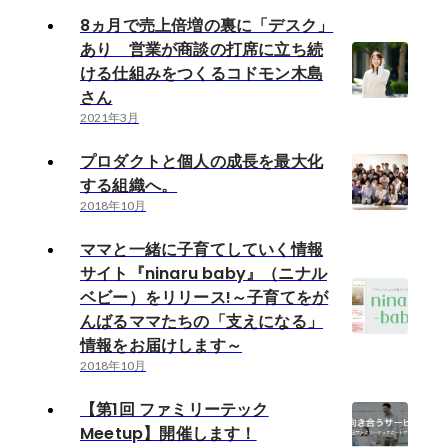
8ヵ月で売上倍増の裏に「デスク」
あり 営業が商談の打席に立ち続
ける仕組みをつくるコドモン木島
さん
2021年3月
プロダクトと個人の成長を最大化
する組織へ。
2018年10月
ママと一緒に子育てしていく情報
サイト『ninaru baby』（ニナル
ベビー）をリリース!～子育てをが
んばるママたちの「支えになる」
情報をお届けします～
2018年10月
【第1回 ファミリーテック
Meetup】開催します！