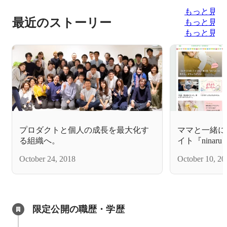
もっと見る
最近のストーリー
もっと見る
もっと見る
プロダクトと個人の成長を最大化す
ママと一緒に
る組織へ。
イト『ninar
をリリース!
October 24, 2018
October 10, 20
たちの「支え
します～
限定公開の職歴・学歴