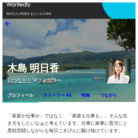
アプリを使う
400万人が利用するビジネスSNS
木島 明日香
13
38
つながり
フォロワー
プロフィール
ストーリー 46
性格
つながり
「家庭か仕事か」ではなく、「家庭も仕事も」。そんな生
き方をしたいなぁと考えています。仕事に家事に育児にと
悪戦苦闘しながらも毎日ごきげんに駆け抜けています。