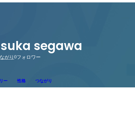
suka segawa
0
ながり
フォロワー
リー
性格
つながり