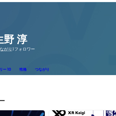
生野 淳
1
ながり
フォロワー
ー 10
性格
つながり
ー