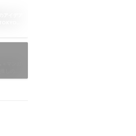
のアイデア
 TOKYO」
ム＜マンガ
【推しの
最⼤規模で