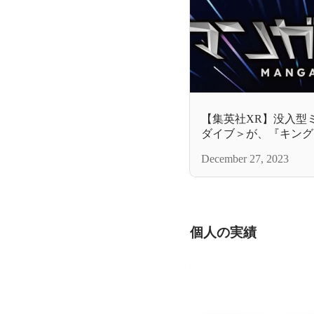
【集英社XR】没⼊型
ダイブ＞が、『キング
⼦】』『SPY×FAMI
December 27, 2023
連続開催！
個人の実績