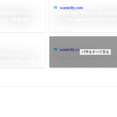
wantedly.com
共存を目指すライブエ
【集英社XR】学生によるXR技術
ベント『歌舞伎町「あ
ソン「XR LearninG IDEATHON
催
を共同主催しました
2023年12月
wantedly.com
+7件をすべて見る
GHTS 2023」にてイ
【集英社XR】没⼊型ミュージア
SIVE WALL」を展示
ダイブ＞が、『キングダム』『
⼦】』『SPY×FAMILY』を過去
連続開催！