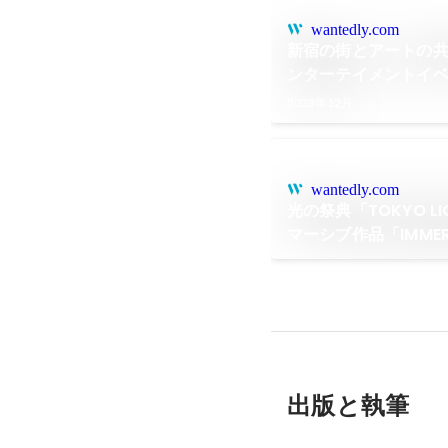
wantedly.com
新宿の街とアートの
ンターテイメントイ
ーとの禱り」』を開
2023年12月
wantedly.com
光の祭典「TOKYO LI
マーシブ作品「IMMER
しました
出版と執筆