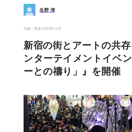
生野 淳
出版・執筆
2023年12月
新宿の街とアートの共存
ンターテイメントイベン
ーとの禱り」』を開催