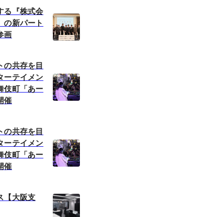
する『株式会
』の新パート
参画
トの共存を目
ターテイメン
舞伎町「あー
開催
トの共存を目
ターテイメン
舞伎町「あー
開催
ス【大阪支