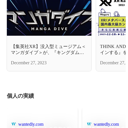
【集英社XR】没⼊型ミュージアム＜
THINK AN
マンガダイブ＞が、『キングダム』
インする』をテ
『【推しの⼦】』『SPY×FAMILY』
日開催『XR Ka
December 27, 2023
December 27, 
を過去最⼤規模で連続開催！
個人の実績
wantedly.com
wantedly.com