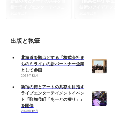
新宿の街とアートの共存を目
【集英社XR】学生
指すライブエンターテイメン
技術のアイデアソン
トイベント『歌舞伎町「あー
LearninG IDEATH
2023年12月
2023年12月
との禱り」』を開催
TOKYO」を共同
た
出版と執筆
北海道を拠点とする『株式会社ま
ちのミライ』の新パートナー企業
として参画
2023年12月
新宿の街とアートの共存を目指す
ライブエンターテイメントイベン
ト『歌舞伎町「あーとの禱り」』
を開催
2023年12月