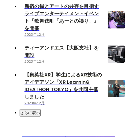
新宿の街とアートの共存を目指す
ライブエンターテイメントイベン
ト『歌舞伎町「あーとの禱り」』
を開催
2023年12月
ティーアンドエス【大阪支社】を
開設
2023年12月
【集英社XR】学生によるXR技術の
アイデアソン「XR LearninG
IDEATHON TOKYO」を共同主催
しました
2023年12月
さらに表示