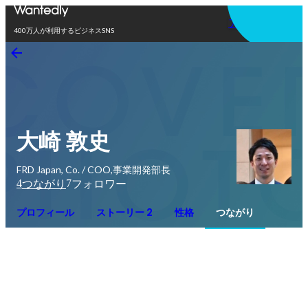
アプリを使う
400万人が利用するビジネスSNS
大崎 敦史
FRD Japan, Co. / COO,事業開発部長
4
7
つながり
フォロワー
プロフィール
ストーリー 2
性格
つながり