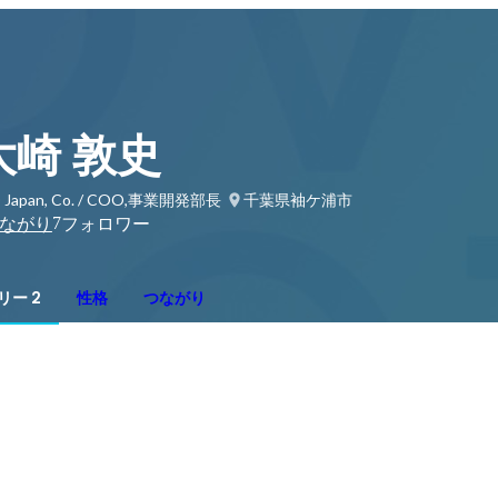
大崎 敦史
 Japan, Co. / COO,事業開発部長
千葉県袖ケ浦市
7
ながり
フォロワー
リー 2
性格
つながり