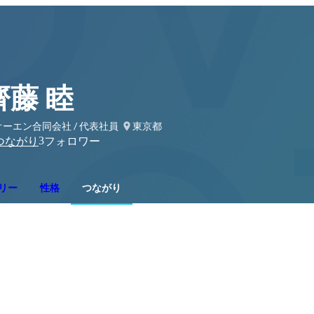
齊藤 睦
オーエン合同会社 / 代表社員
東京都
3
つながり
フォロワー
リー
性格
つながり