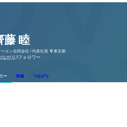
齊藤 睦
オーエン合同会社 / 代表社員
東京都
3
つながり
フォロワー
リー
性格
つながり