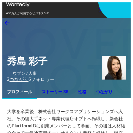
アプリを使う
400万人が利用するビジネスSNS
秀島 彩子
ウブン / 人事
2
6
つながり
フォロワー
プロフィール
ストーリー 39
性格
つながり
大学を卒業後、株式会社ワークスアプリケーションズへ入
社。その後⼤手ネット専業代理店オプトへ転職し、新会社
のPlartformIDに創業メンバーとして参画。その後は人材紹
介会社で一気通貫型のコンサルタント業務を経験し、現在