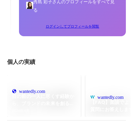
秀島 彩子さんのプロフィールをすべて見
る
ログインしてプロフィールを閲覧
個人の実績
wantedly.com
目の前の一人に尽くす経験か
wantedly.com
【FAQ】面談でよ
ら、ブランドの未来を創る力
質問にお答えしま
へ。ウブンで見つけた「自分
2026年4月
だけの専門性」