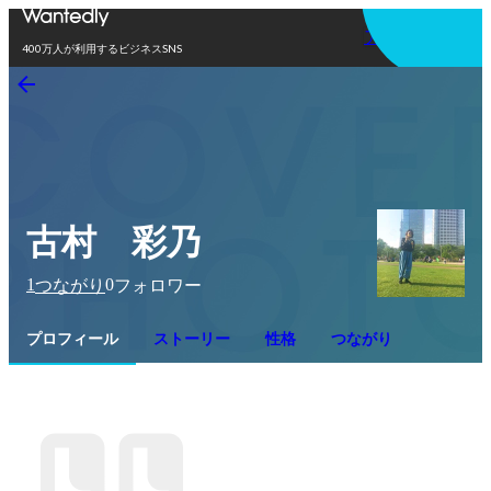
アプリを使う
400万人が利用するビジネスSNS
古村 彩乃
1
0
つながり
フォロワー
プロフィール
ストーリー
性格
つながり