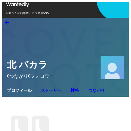
アプリを使う
400万人が利用するビジネスSNS
北 バカラ
0
0
つながり
フォロワー
プロフィール
ストーリー
性格
つながり