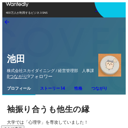
アプリを使う
400万人が利用するビジネスSNS
池田
株式会社スカイダイニング / 経営管理部 人事課
8
9
つながり
フォロワー
プロフィール
ストーリー 14
性格
つながり
袖振り合うも他生の縁
大学では「心理学」を専攻していました！