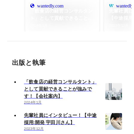
wantedly.com
wantedly
「飲食店の経営コンサルタン
先輩社員に
ト」として貢献できることが
【中途採用
強みです！【会社案内】
ん】
2024年1月
2023年12月
出版と執筆
「飲食店の経営コンサルタント」
として貢献できることが強みで
す！【会社案内】
2024年1月
先輩社員にインタビュー！【中途
採用:開発 宇田川さん】
2023年12月