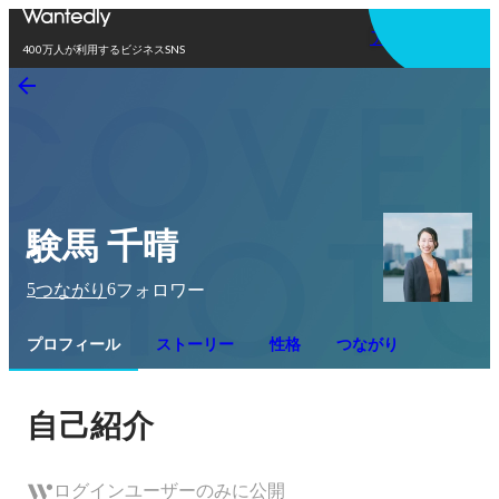
アプリを使う
400万人が利用するビジネスSNS
験馬 千晴
5
6
つながり
フォロワー
プロフィール
ストーリー
性格
つながり
自己紹介
ログインユーザーのみに公開