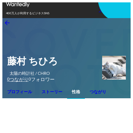
アプリを使う
400万人が利用するビジネスSNS
藤村 ちひろ
太陽の時計社 / CHRO
0
0
つながり
フォロワー
プロフィール
ストーリー
性格
つながり