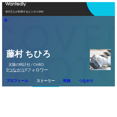
アプリを使う
400万人が利用するビジネスSNS
藤村 ちひろ
太陽の時計社 / CHRO
0
0
つながり
フォロワー
プロフィール
ストーリー
性格
つながり