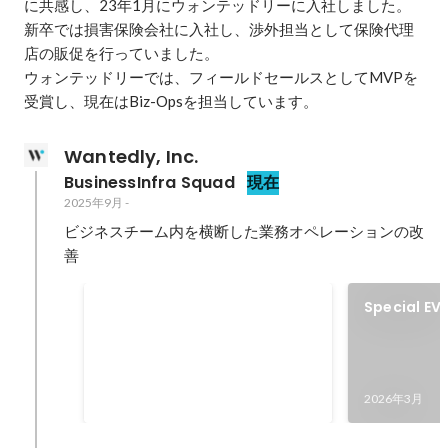
に共感し、23年1月にウォンテッドリーに入社しました。

新卒では損害保険会社に入社し、渉外担当として保険代理
店の販促を行っていました。

ウォンテッドリーでは、フィールドセールスとしてMVPを
受賞し、現在はBiz-Opsを担当しています。
Wantedly, Inc.
BusinessInfra Squad
現在
2025年9月
-
ビジネスチーム内を横断した業務オペレーションの改
善
Business AWARDs SILVER賞
Special EV
Startup Ta
2026年3月
ITAMAE「Fi
ーストキャ
2026年3月
を選ぶとは