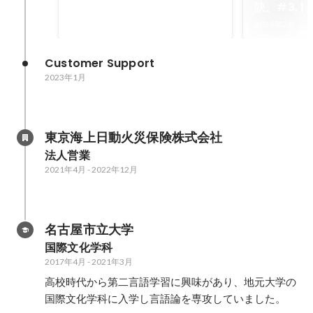
訣。#3. | 
Business 
2024年2月
Wantedly
Blog
Customer Support
2023年1月
東京海上日動火災保険株式会社
法人営業
2021年4月
-
2022年12月
名古屋市立大学
国際文化学科
2017年4月
-
2021年3月
高校時代から第二言語学習に興味があり、地元大学の