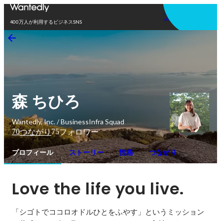
アプリを使う
400万人が利用するビジネスSNS
森 ちひろ
Wantedly, Inc. / BusinessInfra Squad
70
75
つながり
フォロワー
プロフィール
ストーリー
性格
つながり
Love the life you live.
「シゴトでココロオドルひとをふやす」というミッション