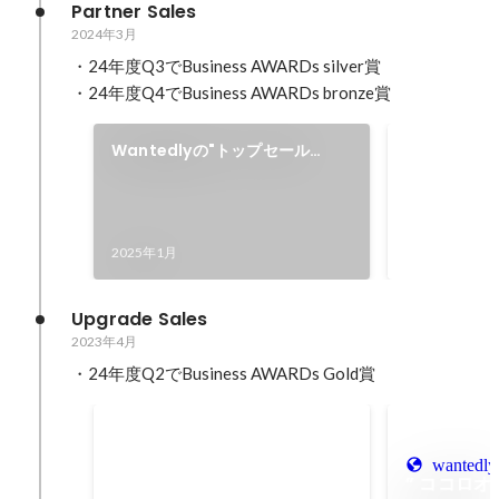
Partner Sales
2024年3月
・24年度Q3でBusiness AWARDs silver賞

・24年度Q4でBusiness AWARDs bronze賞
Wantedlyの"トップセール
Business 
ス"と"認定パートナー企業"が語
2024年10月
る「スタートアップ/ベンチャー
のWantedly攻略法」
2025年1月
Upgrade Sales
2023年4月
Business AWARDs SILVER賞
2024年7月
wantedly
” ココロオ