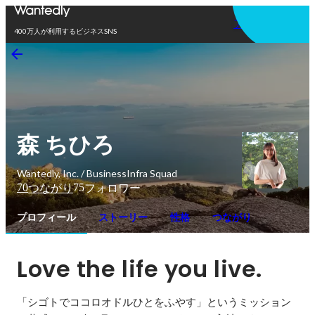
アプリを使う
400万人が利用するビジネスSNS
森 ちひろ
Wantedly, Inc. / BusinessInfra Squad
70
75
つながり
フォロワー
プロフィール
ストーリー
性格
つながり
Love the life you live.
「シゴトでココロオドルひとをふやす」というミッション