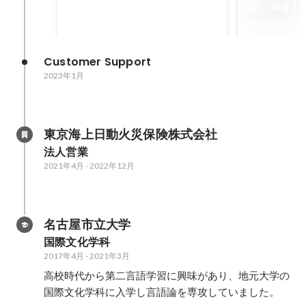
訣。#3. | 
Business 
2024年2月
Wantedly
Blog
Customer Support
2023年1月
東京海上日動火災保険株式会社
法人営業
2021年4月
-
2022年12月
名古屋市立大学
国際文化学科
2017年4月
-
2021年3月
高校時代から第二言語学習に興味があり、地元大学の