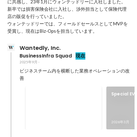
に共感し、23年1月にウォンテッドリーに入社しました。

新卒では損害保険会社に入社し、渉外担当として保険代理
店の販促を行っていました。

ウォンテッドリーでは、フィールドセールスとしてMVPを
受賞し、現在はBiz-Opsを担当しています。
Wantedly, Inc.
BusinessInfra Squad
現在
2025年9月
-
ビジネスチーム内を横断した業務オペレーションの改
善
Business AWARDs SILVER賞
Special EV
Startup Ta
2026年3月
ITAMAE「Fi
ーストキャ
2026年3月
を選ぶとは