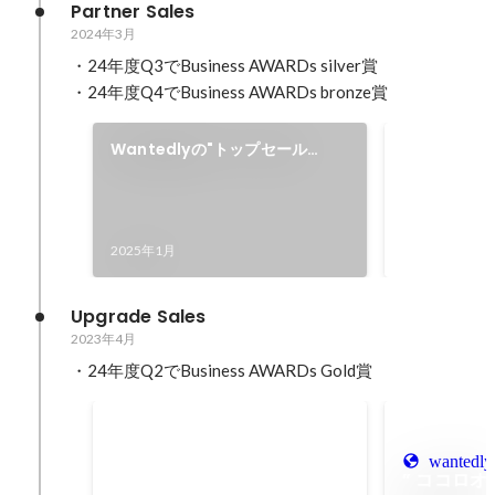
Partner Sales
2024年3月
・24年度Q3でBusiness AWARDs silver賞

・24年度Q4でBusiness AWARDs bronze賞
Wantedlyの"トップセール
Business 
ス"と"認定パートナー企業"が語
2024年10月
る「スタートアップ/ベンチャー
のWantedly攻略法」
2025年1月
Upgrade Sales
2023年4月
Business AWARDs SILVER賞
2024年7月
wantedly
” ココロオ