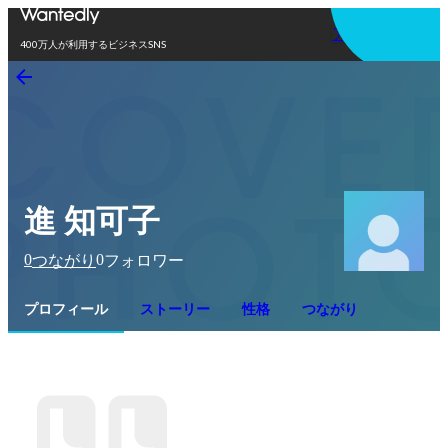
アプリを使う
400万人が利用するビジネスSNS
進 知可子
0
0
つながり
フォロワー
プロフィール
ストーリー
性格
つながり