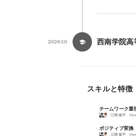
抜擢。他店舗の新人研修も担当。 2015年6月 CS
ー、クライアント
2016年3月 
げ、店舗マネジメ
や、スタッフマネ
西南学院高
ィングでプレゼン
2012年3月
スキルと特徴
チームワーク重
江崎 修平
、
Mae
ポジティブ変換
江崎 修平
、
Mae