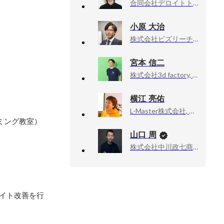
合同会社デロイトトーマツ, Senior Creative Designer
小原 大治
株式会社ビズリーチ, HRMOS採用CS部 部長
宮本 信二
株式会社3d factory, デザイナー・エンジニア・代表取締役
横江 亮佑
L-Master株式会社, 代表取締役CEO兼CTO
ミング教室）
山口 周
株式会社中川政七商店, 社外取締役
サイト改善を行