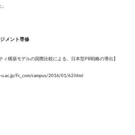
た。
ネジメント専修
ティ構築モデルの国際比較による、日本型PB戦略の導出】

i-u.ac.jp/Fc_com/campus/2016/01/62.html
担当者へメールでラブレターを送信し、株式会社エンリッションにジョイン
える「機会と場所」を提供し、より多くの人が個にとってより豊かな人
ションを掲げたスタートアップのインターンシップ生として参画。） 2015年5
e」関大前店オープンに携わる。 店長、店長代理等のポジションなしで唯一新