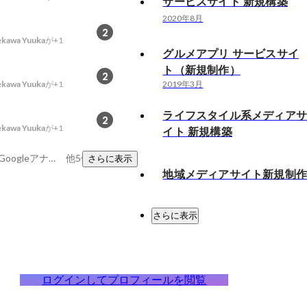
サービスサイト 新規構築
2020年8月
2
kawa Yuuka
が+1
グルメアプリ サービスサイ
ト（新規制作）
2
kawa Yuuka
が+1
2019年3月
ライフスタイル系メディア
2
kawa Yuuka
が+1
イト 新規構築
好奇心旺盛、Figma、Googleアナリティクス
他5件
さらに表示
地域メディアサイト新規制
さらに表示
ログインしてプロフィールを閲覧