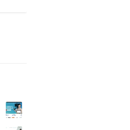
新を担当。
を目標に掲
への施策考案
、全国ミーテ