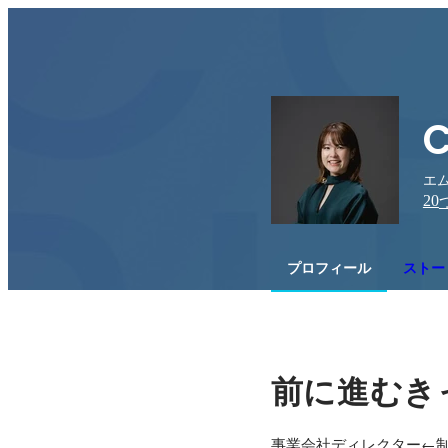
C
エ
20
プロフィール
ストー
前に進むき
事業会社ディレクター←制