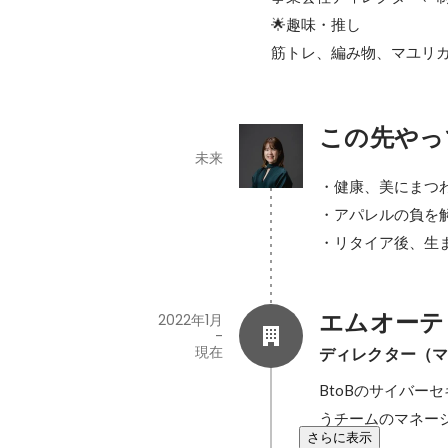
🌟趣味・推し

筋トレ、編み物、マユリ
この先やっ
未来
・健康、美にまつわ
・アパレルの負を解
・リタイア後、生
エムオーテ
2022年1月
-
現在
ディレクター（
BtoBのサイバ
うチームのマネー
さらに表示