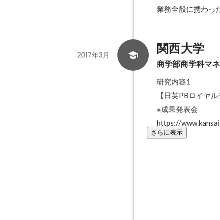
業務全般に携わっ
関西大学
2017年3月
商学部商学科マ
研究内容1

【日英PBロイヤル
※成果発表会

https://www.kansa
さらに表示
知るカフェ
2015年3月 
からキャリアを考
会を作るというミッ
「shirucaf