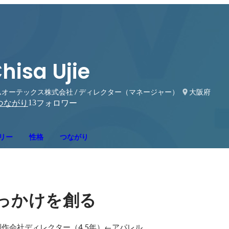
hisa Ujie
ムオーテックス株式会社 / ディレクター（マネージャー）
大阪府
13
つながり
フォロワー
リー
性格
つながり
っかけを創る
作会社ディレクター（4.5年）←アパレル
