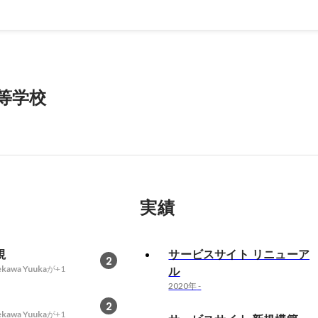
向上責任者就任。 誰が担当してもお客様（ユーザ
）に満足される店舗を目指し、店舗マニュアルで基準の作成、毎月の更
就活解禁と同時に店長就任。 お客様とスタッフが毎日来たくなる店舗づくり
ントを行う。 （毎月の新規ユーザー・既存ユーザー・既存スポンサー
ジメント） 毎月、尊敬する自店スタッフの取り組みの全店導入を狙い
等学校
テーションする。
実績
視
サービスサイト リニューア
2
kawa Yuuka
が+1
ル
2020年
-
2
kawa Yuuka
が+1