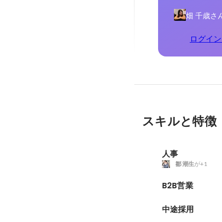
畑 千歳さ
ログイン
スキルと特徴
人事
鄒 潮生
が+1
B2B営業
中途採用