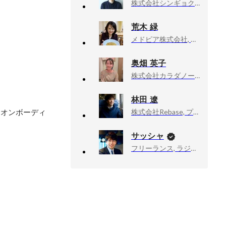
株式会社シンギョク, プロジェクトマネージャー
荒木 緑
メドピア株式会社, HRグループ・採用マーケティング
奥畑 英子
株式会社カラダノート, 広報PR担当
林田 遼
・オンボーディ
株式会社Rebase, プロダクト推進部 ディレクター
サッシャ
フリーランス, ラジオDJ・ナビゲーター