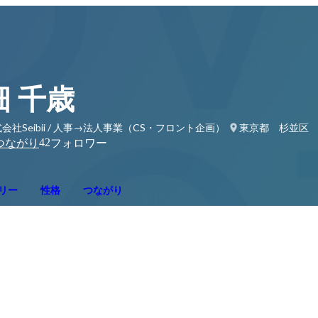
畑 千歳
会社Seibii / 人事→法人事業（CS・フロント企画）
東京都 杉並区
42
つながり
フォロワー
リー
性格
つながり