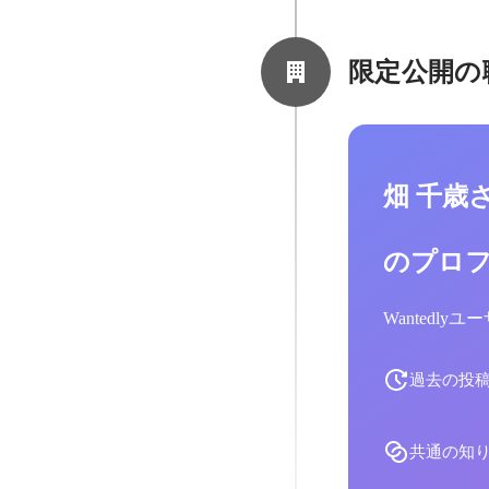
限定公開の
畑 千歳
のプロ
Wantedl
過去の投
共通の知