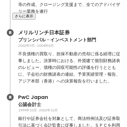
等の作成、クロージング支援まで、全てのアドバイザ
リー業務を遂行
さらに表示
メリルリンチ日本証券
プリンシパル・インベストメント部門
2003年9月
-
2004年8月
不良債権の買取り、担保不動産の売却に係る経理に従
事しました。決算時における、外貨建て個別財務諸表
のレビュー、債権の回収可能性の評価を行うととも
に、子会社の財務諸表の連結、予算実績管理・報告、
アジア本部（香港）への決算報告を行いました。
PwC Japan
公認会計士
1999年10月
-
2003年10月
銀行や証券会社を対象として、商法特例法及び証券取
引法に基づく会計監査に従事しました。ＳＰＣを利用