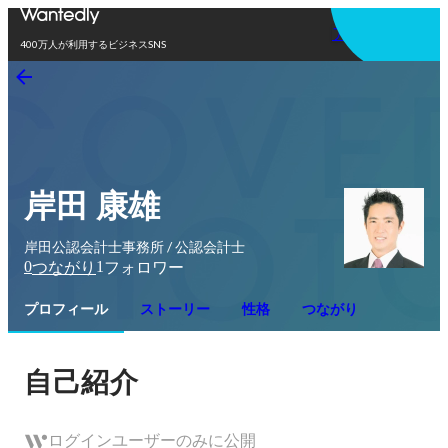
アプリを使う
400万人が利用するビジネスSNS
岸田 康雄
岸田公認会計士事務所 / 公認会計士
0
1
つながり
フォロワー
プロフィール
ストーリー
性格
つながり
自己紹介
ログインユーザーのみに公開