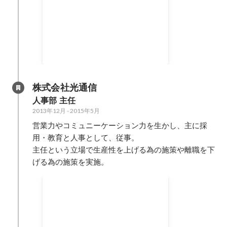
月1,000万円~3,000万円の
Web施策を担当かつ6ヶ月以
クライアントの継続運用獲得とク
上の継続。
ライアント満足度の向上。 SNS広
告を中心に得意としていたが、リ
2018年11月
-
2019年6月
スティング広告・ディスプレイ広
告・アフィリエイト施策など、
SNS広告以外の広告の運用知識と
株式会社光通信
スキルを取得。
人事部 主任
2013年12月
-
2015年5月
営業力やコミュニーケーション力を生かし、主に採
用・教育と人事として、従事。

主任という立場で生産性を上げる為の施策や離職を下
げる為の施策を実施。
採用必要数達成・2014年離
職率1%以下・営業数字1.5倍
1事業本部の採用から教育まで幅
上昇
広く兼任し採用活動・商品研修を