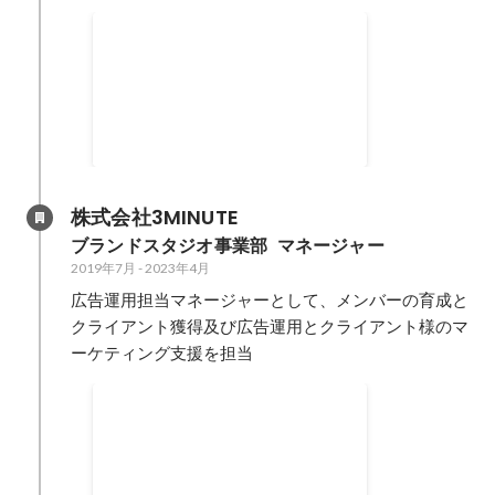
前年比売上を2,300%アップ
年間のオンラインとオフラインの
マーケ戦略の見直しと営業戦略の
見直しと必要人材の確保から、銀
2022年6月
-
2023年5月
行借入の予算確保を目的としたPL
作成。適切なマーチャダイニン
グ、外部EC（楽天・Amazonな
株式会社3MINUTE
ど）との連携及びアルゴリズムの
ブランドスタジオ事業部  マネージャー
把握・運用。適切なSNS戦略、イ
2019年7月
-
2023年4月
ンフルエンサー戦略、ECのUI/UX
の調整、広告プロモーションを実
広告運用担当マネージャーとして、メンバーの育成と
施。
クライアント獲得及び広告運用とクライアント様のマ
ーケティング支援を担当
メンバーの育成及び少数スタ
ッフでの営業案件獲得/年間
自社メディアの広告運用とマーケ
約5-10億円
ティング経験を活かし、クライア