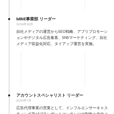
ントの課題を解決したことによ
2019年7月
-
2023年4月
り、多くの運用粗利益と案件獲得
につながった。 また、自社新規サ
ービスのB to Bマーケティングも
MINE事業部 リーダー
担当。
2016年10月
自社メディアの運営からSEO戦略、アプリプロモーシ
ョンやデジタル広告集客、SNSマーケティング、自社
メディア収益化対応、タイアップ運営を実施。
SNS経由の集客 MAU約
40,000 SNS獲得フォロワー
SNSを中心とした集客戦略を中心
数 約100万 タイアップ広告運
にアプリDLやフォロワー増加施策
用益 年間約3億円.アプリDL
やセッション数の確保。 自社メデ
2016年10月
-
2019年6月
広告の運用月1,000万円程度
ィアのタイアップの広告運用と掲
運用 インフルエンサーアフィ
載までの進行管理を行うことによ
リエイト施策の構築
り、売上獲得。
アカウントスペシャリスト リーダー
2015年7月
広告代理事業の営業として、インフルエンサーキャス
ティング及びブランデットコンテンツの制作と自社メ