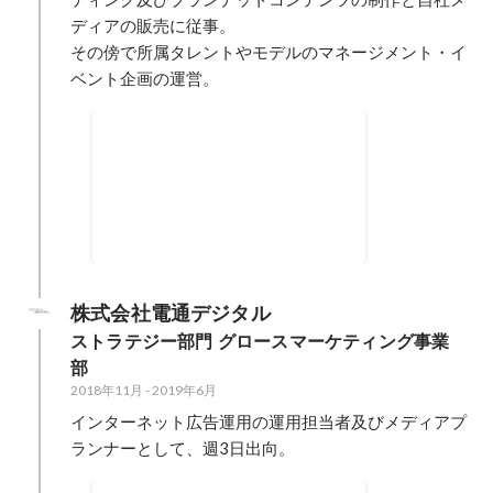
ディアの販売に従事。

その傍で所属タレントやモデルのマネージメント・イ
ベント企画の運営。
単月2,000万円の売上目標達
成
クライアントのマーケティング課
題を自社のソリューションと外部
ソリューションを生かし、クライ
2015年7月
-
2016年4月
アントの課題を解決していきまし
た。 インフルエンサーキャスティ
ング・動画プロデューサー・営業
株式会社電通デジタル
と複数の業務を自身で担当し、1
ストラテジー部門 グロースマーケティング事業
つの案件を事故なく遂行すること
部
によりクライアントより信頼され
2018年11月
-
2019年6月
継続受注に繋がりました。
インターネット広告運用の運用担当者及びメディアプ
ランナーとして、週3日出向。