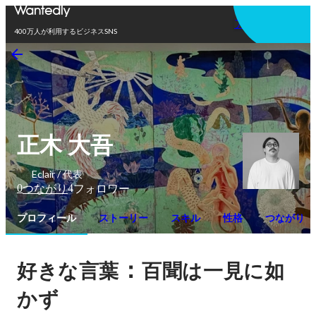
アプリを使う
400万人が利用するビジネスSNS
正木 大吾
Eclair / 代表
0
4
つながり
フォロワー
プロフィール
ストーリー
スキル
性格
つながり
：
好きな言葉
百聞は一見に如
かず