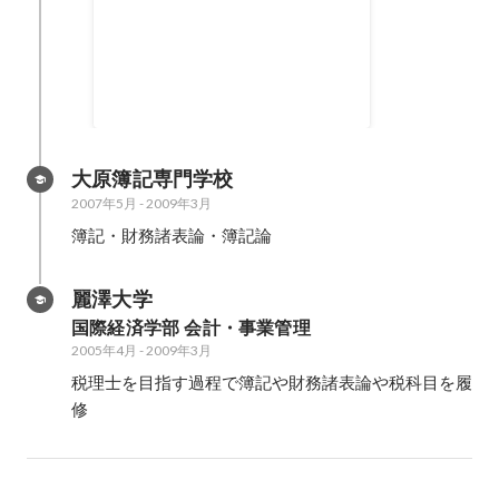
2012年2月通常業務の傍ら業界特
契約件数上位キープ
化型のフリーマガジンを発刊し
【営業スタイル】 一般家庭への飛
た。 2011年12月、自ら企画し役
び込み営業 【取引顧客】 1ヶ月以
員にプレゼンをしたところ、採用
内に開通予定の顧客（個人）を常
2010年5月
-
2011年2月
され、そのまま運営責任者を任せ
時約20件管理 【営業対象件数】
られた。
訪問数 月9,000件 接客数 月100件
【契約件数】 2010年度：（社内
大原簿記専門学校
順位40名中15位） 2011年度：
2007年5月
-
2009年3月
（社内順位60名中14位）
簿記・財務諸表論・簿記論
麗澤大学
国際経済学部 会計・事業管理
2005年4月
-
2009年3月
税理士を目指す過程で簿記や財務諸表論や税科目を履