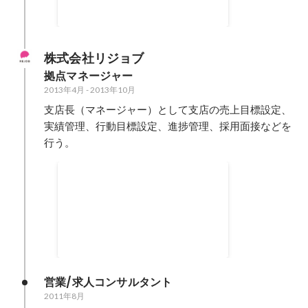
行う。 主任として媒体選定、採用
2013年12月
-
2015年5月
効果測定、教育制度の企画、教育
マニュアル作成、社内教育システ
ムの構築。 営業社員の教員サイク
株式会社リジョブ
ルを早める為に、E-ラーニングを
拠点マネージャー
企画・立案し、 研修動画やマニュ
2013年4月
-
2013年10月
アル、営業時の映像化や営業内で
の注意点などをいつでも見られる
支店長（マネージャー）として支店の売上目標設定、
ように調整し、ライセンス化する
実績管理、行動目標設定、進捗管理、採用面接などを
ことで、知識やスキルの標準化ス
行う。
ピードと平均値の向上を行なっ
た。
支店立ち上げ3ヶ月で売上目
標及び予算達成
【営業スタイル】新規開拓90％、
既存顧客10％ 【担当地域】千葉
県、茨城県 【取引顧客】支店全体
2013年4月
-
2013年10月
で200社〜300社 【実績】2013年
4月〜10月：支店単月売上1,400万
円 達成率：110％ 【ポイント】
営業/求人コンサルタント
0からの支店立ち上げを2名で行
2011年8月