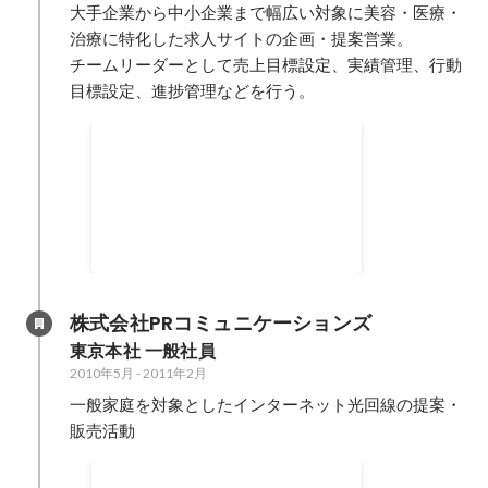
い、採用・メンバー育成及び 23名
大手企業から中小企業まで幅広い対象に美容・医療・
（アルバイト含む）のマネージメ
治療に特化した求人サイトの企画・提案営業。

ントを迅速かつ効率的に行なった
チームリーダーとして売上目標設定、実績管理、行動
結果、 3ヶ月目に目標達成するこ
とができた。
年間 NO.1売上・獲得件数
【営業スタイル】新規開拓80％､
既存顧客20％ 【担当地域】東日本
【取引顧客】担当社数常時300〜
2011年8月
-
2013年3月
350社 【業績】単月売上：500万
円超 達成率：140％ 社内NO.1
売上・獲得件数（当時） 【ポイン
株式会社PRコミュニケーションズ
ト】 入社と同時に東京本社へ配属
東京本社 一般社員
となり、営業活動に注力した。 入
2010年5月
-
2011年2月
社から常に上位成績を獲得し、
2012年には、年間NO.1を獲得
一般家庭を対象としたインターネット光回線の提案・
し、 2013年3月には、会社創業以
販売活動
来の記録を更新し、殿堂入りとし
て営業成績1位になった。 また、
新規営業100% 解約率は10%