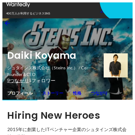
アプリを使う
400万人が利用するビジネスSNS
Daiki Koyama
シュタインズ株式会社（Steins Inc.） / Co-
founder＆CEO
9
1
つながり
フォロワー
プロフィール
ストーリー
性格
つながり
Hiring New Heroes
2015年に創業したITベンチャー企業のシュタインズ株式会