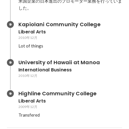
米国企業の日本進出のプロモーター業務を行っていま
した。
Kapiolani Community College
Liberal Arts
2010年12月
Lot of things
University of Hawaii at Manoa
International Business
2010年12月
Highline Community College
Liberal Arts
2009年12月
Transfered