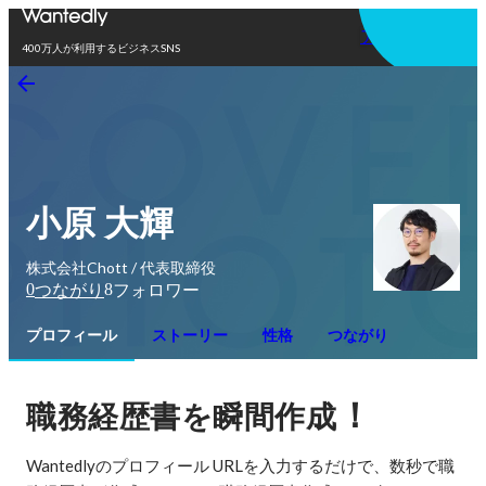
アプリを使う
400万人が利用するビジネスSNS
小原 大輝
株式会社Chott / 代表取締役
0
8
つながり
フォロワー
プロフィール
ストーリー
性格
つながり
！
職務経歴書を瞬間作成
Wantedlyのプロフィール URLを入力するだけで、数秒で職