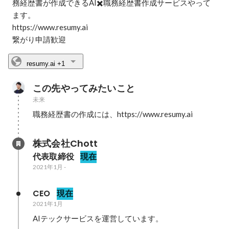
務経歴書が作成できるAI✖️職務経歴書作成サービスやって
ます。 

https://www.resumy.ai

繋がり申請歓迎
resumy.ai
+1
この先やってみたいこと
未来
職務経歴書の作成には、https://www.resumy.ai
株式会社Chott
代表取締役
現在
2021年1月
-
CEO
現在
2021年1月
AIテックサービスを運営しています。