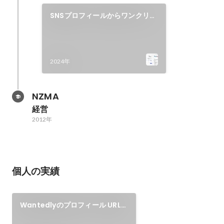
SNSプロフィールからワンクリッ
クで職務経歴書作成
2024年
NZMA
経営
2012年
個人の実績
Wantedlyのプロフィール URLか
ら職務経歴書を作成！