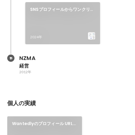
SNSプロフィールからワンクリッ
クで職務経歴書作成
2024年
NZMA
経営
2012年
個人の実績
Wantedlyのプロフィール URLか
ら職務経歴書を作成！