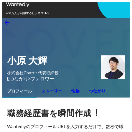
アプリを使う
400万人が利用するビジネスSNS
小原 大輝
株式会社Chott / 代表取締役
0
8
つながり
フォロワー
プロフィール
ストーリー
性格
つながり
！
職務経歴書を瞬間作成
Wantedlyのプロフィール URLを入力するだけで、数秒で職