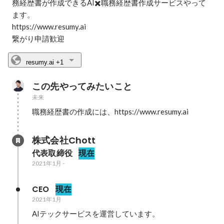
務経歴書が作成できるAI✖️職務経歴書作成サービスやって
ます。 

https://www.resumy.ai

繋がり申請歓迎
resumy.ai
+1
この先やってみたいこと
未来
職務経歴書の作成には、https://www.resumy.ai
株式会社Chott
代表取締役
現在
2021年1月
-
CEO
現在
2021年1月
AIテックサービスを運営しています。