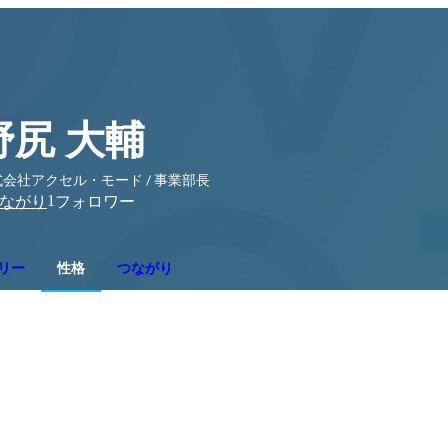
野尻 大輔
会社アクセル・モード / 事業部長
1
ながり
フォロワー
リー
性格
つながり