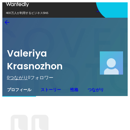
アプリを使う
400万人が利用するビジネスSNS
Valeriya
Krasnozhon
0
0
つながり
フォロワー
プロフィール
ストーリー
性格
つながり