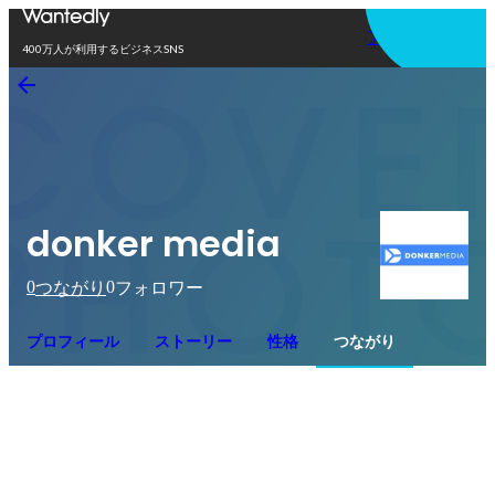
アプリを使う
400万人が利用するビジネスSNS
donker media
0
0
つながり
フォロワー
プロフィール
ストーリー
性格
つながり