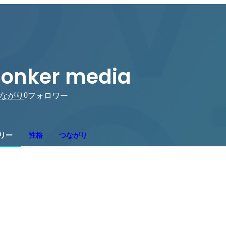
onker media
0
ながり
フォロワー
リー
性格
つながり