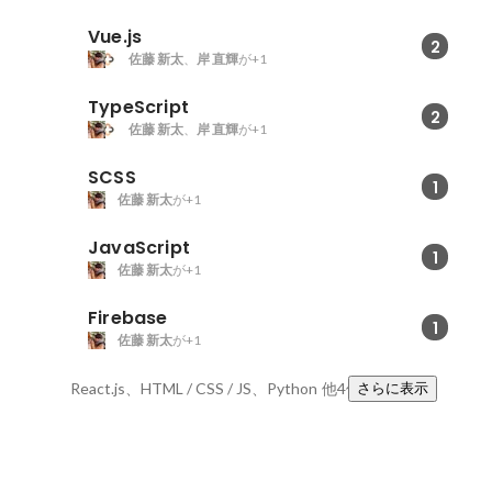
Vue.js
2
佐藤 新太
、
岸 直輝
が+1
TypeScript
2
佐藤 新太
、
岸 直輝
が+1
SCSS
1
佐藤 新太
が+1
JavaScript
1
佐藤 新太
が+1
Firebase
1
佐藤 新太
が+1
React.js、HTML / CSS / JS、Python
他4件
さらに表示