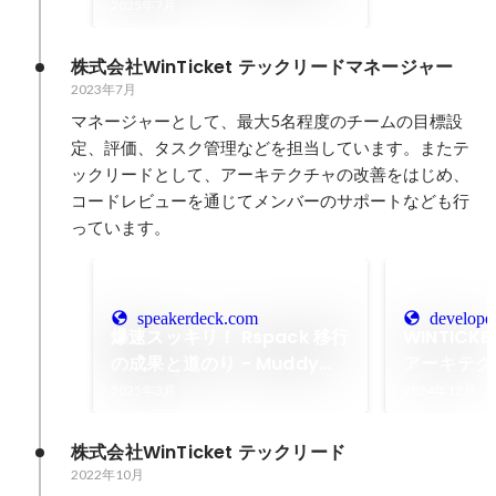
2人で対談してみた by
2025年7月
Muddy Web Podcast
株式会社WinTicket テックリードマネージャー
2023年7月
マネージャーとして、最大5名程度のチームの目標設
定、評価、タスク管理などを担当しています。またテ
ックリードとして、アーキテクチャの改善をはじめ、
コードレビューを通じてメンバーのサポートなども行
っています。
speakerdeck.com
developer
爆速スッキリ！ Rspack 移行
WINTICK
の成果と道のり - Muddy
アーキテク
Web #11
CyberAge
2025年3月
2024年12月
Blog
株式会社WinTicket テックリード
2022年10月