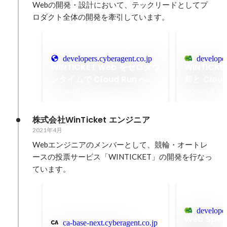
Webの開発・設計において、テックリードとしてプ
ロダクト全体の開発を牽引しています。
developers.cyberagent.co.jp
developer
WINTICKET Web をゼロダウ
WINTICKE
ンタイムで Cloud Run へ移
却と Cloud
行する際に行った工夫 |
CyberAge
2023年4月
2023年3月
CyberAgent Developers
Blog
Blog
株式会社WinTicket エンジニア
2021年4月
Webエンジニアのメンバーとして、競輪・オートレ
ースの投票サービス「WINTICKET」の開発を行なっ
ています。
developer
Web Spee
ca-base-next.cyberagent.co.jp