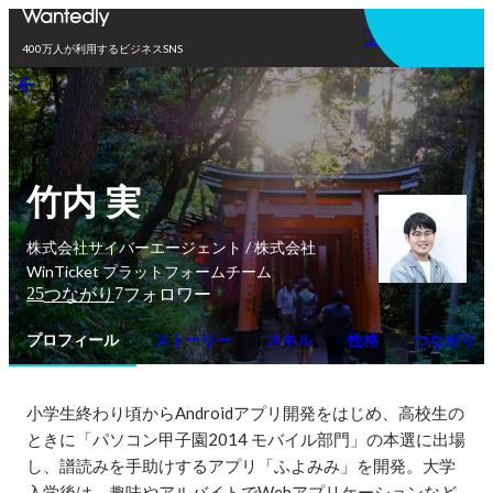
アプリを使う
400万人が利用するビジネスSNS
竹内 実
株式会社サイバーエージェント / 株式会社
WinTicket プラットフォームチーム
25
7
つながり
フォロワー
プロフィール
ストーリー
スキル
性格
つながり
小学生終わり頃からAndroidアプリ開発をはじめ、高校生の
ときに「パソコン甲子園2014 モバイル部門」の本選に出場
し、譜読みを手助けするアプリ「ふよみみ」を開発。大学
入学後は、趣味やアルバイトでWebアプリケーションなど