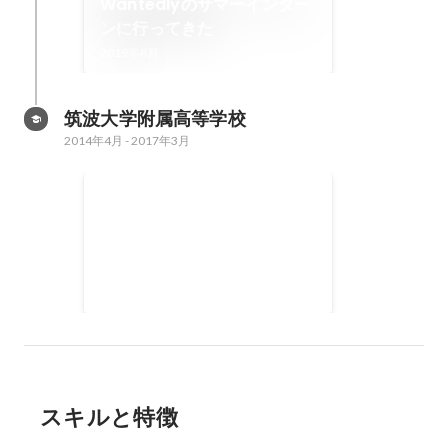
Wantedlyのサマーインター
ンに行ってきた
2019年8月
筑波大学附属高等学校
2014年4月
-
2017年3月
ふよみみ
パソコン甲子園2014のモバイル部
門出場作品として作成。ゲームフ
レームワークを使わず、1からコ
2014年7月
-
2014年11月
ーディングしました。右手部分を
鍵盤で弾くと、そのペースに合わ
せて左手の伴奏がついてきて練習
できることが特徴です。楽譜を配
布されているピアノ講師の方に直
接連絡を取り、使用許諾をいただ
スキルと特徴
きデータ化しました。