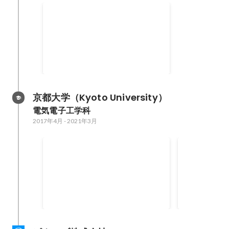
京大マップ
Django REST Frameworkで新機能
用のAPI実装や、Seleniumなどを
用いて授業情報データベースの構
築などを行いました。
京都大学（Kyoto University）
電気電子工学科
2017年4月
-
2021年3月
git challenge #11 優勝
Web Front
勝
2019年5月
2019年3月