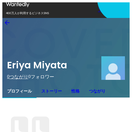
アプリを使う
400万人が利用するビジネスSNS
Eriya Miyata
0
0
つながり
フォロワー
プロフィール
ストーリー
性格
つながり