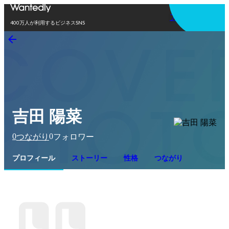
アプリを使う
400万人が利用するビジネスSNS
吉田 陽菜
0
0
つながり
フォロワー
プロフィール
ストーリー
性格
つながり