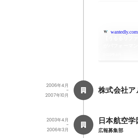
wantedly.com
【うるるリフ
がパフォーマ
だったら、俺
2020年6月
る決意で親友
2006年4月
株式会社ア
-
2007年10月
日本航空学
2003年4月
-
2006年3月
広報募集部