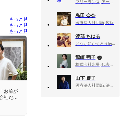
フリーランス, アートディレクター / プランナー
島田 奈奈
もっと見る
医療法人社団焔, 広報
もっと見る
もっと見る
渡部 ちはる
おうちにかえろう病院, おうち事業推進部（採用広報チーム）/なかま園/HOMURA COFFEE：マネージャー
龍崎 翔子
株式会社水星, 代表取締役
山下 慶子
医療法人社団焔, 法人本部INFOチーム
「お前が
会社だっ
たる決意