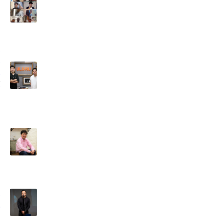
～
リ
ス
た
断
実
の
思