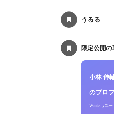
うるる
限定公開の
小林 伸
のプロ
Wantedl