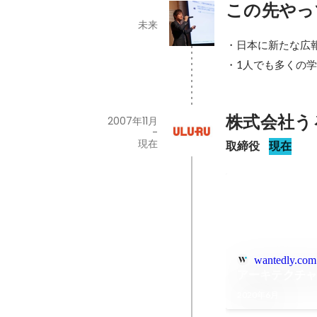
この先やっ
未来
・日本に新たな広報
・1人でも多くの
株式会社う
2007年11月
-
現在
取締役
現在
wantedly.com
アーキテクチャ
2020年6月