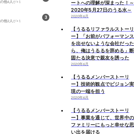
の他6人
が+1
ートへの理解が深まった！
2020年5月27日のうる水～
2020年6月
3
の他2人
が+1
【うるるリファラルストー
ー】「お前がパフォーマン
を出せないような会社だっ
ら、俺はうるるを辞める」
固たる決意で親友を誘った
2020年6月
【うるるメンバーストーリ
ー】技術的観点でビジョン
現の一端を担う
2020年6月
【うるるメンバーストーリ
ー】事業を通じて、世界中
ファミリーにもっと幸せな
い出を届ける