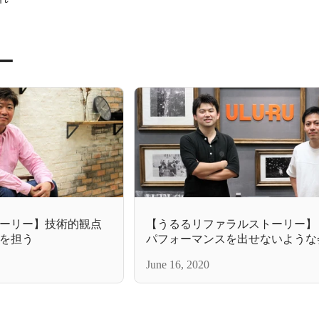
ー
ーリー】技術的観点
【うるるリファラルストーリー】
を担う
パフォーマンスを出せないような
たら、俺はうるるを辞める」断固
June 16, 2020
で親友を誘った