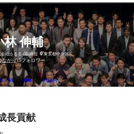
小林 伸輔
会社うるる / 取締役
東京都中央区
15
つながり
フォロワー
リー 59
性格
つながり
成長貢献
れ