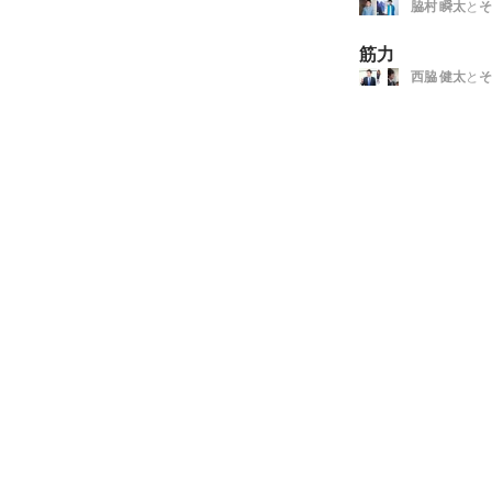
脇村 瞬太
と
そ
筋力
西脇 健太
と
そ