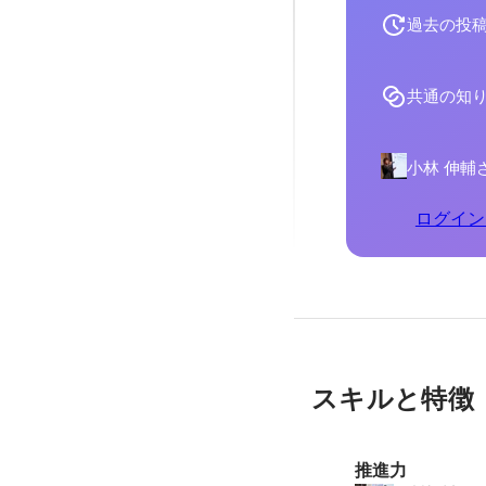
過去の投
共通の知
小林 伸輔
ログイン
スキルと特徴
推進力