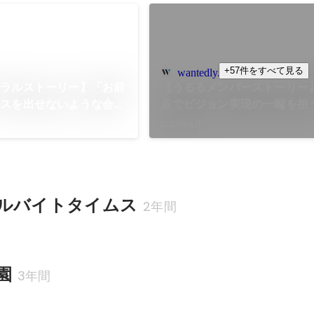
+57件をすべて見る
wantedly.com
ァラルストーリー】「お前
【うるるメンバーストーリー
ンスを出せないような会社
点でビジョン実現の一端を担
はうるるを辞める」断固た
2020年6月
を誘った
ルバイトタイムス
2年間
園
3年間