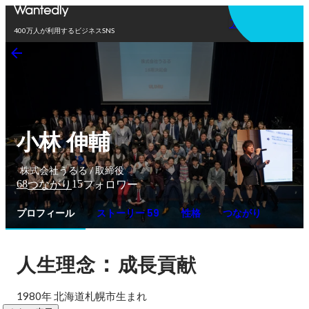
アプリを使う
400万人が利用するビジネスSNS
小林 伸輔
株式会社うるる / 取締役
68
15
つながり
フォロワー
プロフィール
ストーリー 59
性格
つながり
：
人生理念
成長貢献
1980年 北海道札幌市生まれ