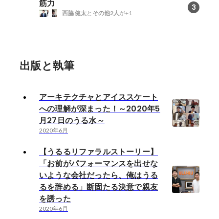
筋力
3
西脇 健太
と
その他2人
が+1
出版と執筆
アーキテクチャとアイススケート
への理解が深まった！～2020年5
月27日のうる水～
2020年6月
【うるるリファラルストーリー】
「お前がパフォーマンスを出せな
いような会社だったら、俺はうる
るを辞める」断固たる決意で親友
を誘った
2020年6月