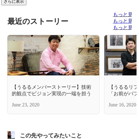
さらに表示
もっと見る
最近のストーリー
もっと見る
もっと見る
【うるるメンバーストーリー】技術
【うるるリフ
的観点でビジョン実現の一端を担う
「お前がパフ
ような会社だ
June 23, 2020
June 16, 2020
辞める」断固
た
この先やってみたいこと