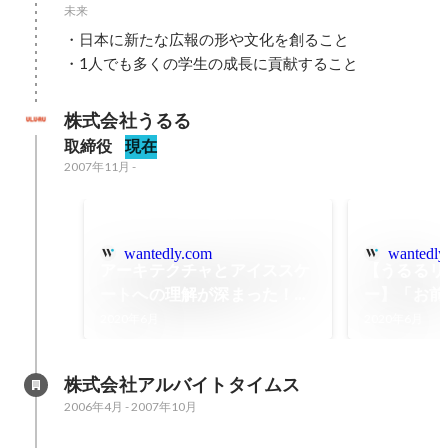
未来
・日本に新たな広報の形や文化を創ること

・1人でも多くの学生の成長に貢献すること
株式会社うるる
取締役
現在
2007年11月
-
wantedly.com
wantedly
アーキテクチャとアイススケ
【うるるリ
ートへの理解が深まった！～
ー】「お前
2020年5月27日のうる水～
を出せない
2020年6月
2020年6月
ら、俺はう
固たる決意
株式会社アルバイトタイムス
2006年4月
-
2007年10月