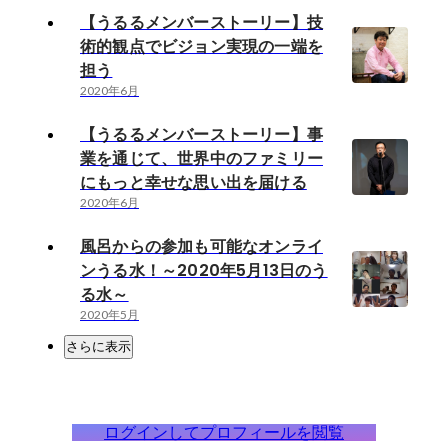
【うるるメンバーストーリー】技
術的観点でビジョン実現の一端を
担う
2020年6月
【うるるメンバーストーリー】事
業を通じて、世界中のファミリー
にもっと幸せな思い出を届ける
2020年6月
風呂からの参加も可能なオンライ
ンうる水！～2020年5月13日のう
る水～
2020年5月
さらに表示
ログインしてプロフィールを閲覧