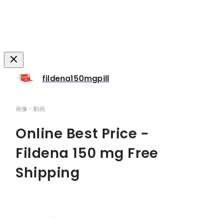
fildena150mgpill
画像・動画
Online Best Price -
Fildena 150 mg Free
Shipping