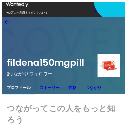
アプリを使う
400万人が利用するビジネスSNS
fildena150mgpill
0
0
つながり
フォロワー
プロフィール
ストーリー
性格
つながり
つながってこの人をもっと知
ろう