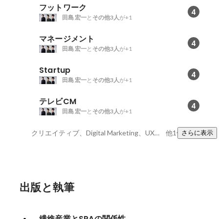
フットワーク
4
田島 宏一
と
その他3人
が+1
マネージメント
4
田島 宏一
と
その他3人
が+1
Startup
4
田島 宏一
と
その他3人
が+1
テレビCM
4
田島 宏一
と
その他3人
が+1
クリエイティブ、Digital Marketing、UXデザイン
他1件
さらに表示
出版と執筆
繊維産業とSPAの関係性