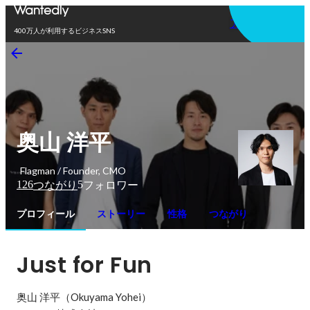
アプリを使う
400万人が利用するビジネスSNS
奥山 洋平
Flagman / Founder, CMO
126
5
つながり
フォロワー
プロフィール
ストーリー
性格
つながり
Just for Fun
奥山 洋平（Okuyama Yohei）
