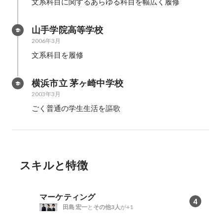
文系科目に関するあらゆる科目を幅広く履修
山手学院高等学校
2006年3月
文系科目を履修
横浜市立 茅ヶ崎中学校
2003年3月
ごく普通の学生生活を謳歌
スキルと特徴
マーケティング
4
田島 宏一
と
その他3人
が+1