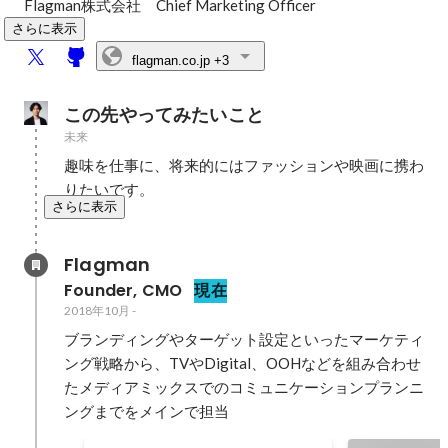
Flagman株式会社　Chief Marketing Officer
さらに表示
flagman.co.jp
+3
この先やってみたいこと
未来
趣味を仕事に、将来的にはファッションや映画に携わ
りたいです。
さらに表示
Flagman
Founder, CMO
現在
2018年10月
-
ブランディングやターゲット設定といったマーケティ
ング戦略から、TVやDigital、OOHなどを組み合わせ
たメディアミックスでのコミュニケーションプランニ
ングまでをメインで担当