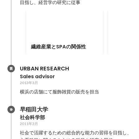
目指し、経営学の研究に従事
セブ島留学
MBA入学を
ブ島へ語学取
にいきました
繊維産業とSPAの関係性
URBAN RESEARCH
Sales advisor
2013年3月
横浜の店舗にて服飾雑貨の販売を担当
早稲田大学
社会科学部
2011年3月
社会で活躍するための総合的な能力の習得を目指し、