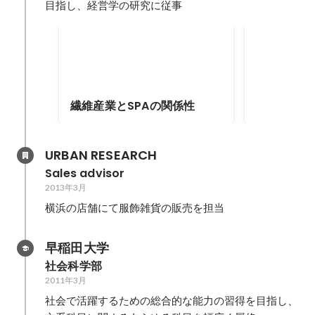
目指し、経営学の研究に従事
セブ島留学
MBA入学を
ブ島へ語学取
にいきました
繊維産業とSPAの関係性
URBAN RESEARCH
Sales advisor
2013年3月
横浜の店舗にて服飾雑貨の販売を担当
早稲田大学
社会科学部
2011年3月
社会で活躍するための総合的な能力の習得を目指し、