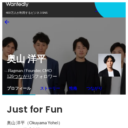
アプリを使う
400万人が利用するビジネスSNS
奥山 洋平
Flagman / Founder, CMO
126
5
つながり
フォロワー
プロフィール
ストーリー
性格
つながり
Just for Fun
奥山 洋平（Okuyama Yohei）
