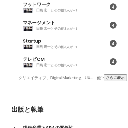
フットワーク
4
田島 宏一
と
その他3人
が+1
マネージメント
4
田島 宏一
と
その他3人
が+1
Startup
4
田島 宏一
と
その他3人
が+1
テレビCM
4
田島 宏一
と
その他3人
が+1
クリエイティブ、Digital Marketing、UXデザイン
他1件
さらに表示
出版と執筆
繊維産業とSPAの関係性