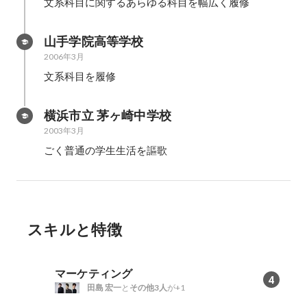
文系科目に関するあらゆる科目を幅広く履修
山手学院高等学校
2006年3月
文系科目を履修
横浜市立 茅ヶ崎中学校
2003年3月
ごく普通の学生生活を謳歌
スキルと特徴
マーケティング
4
田島 宏一
と
その他3人
が+1