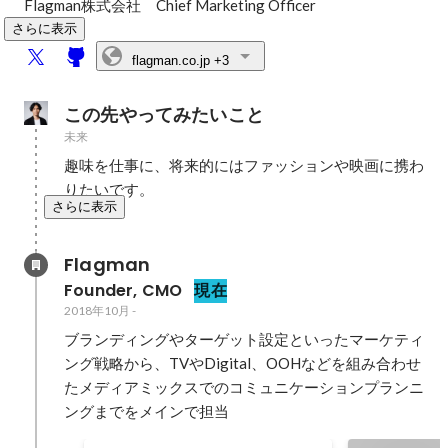
Flagman株式会社　Chief Marketing Officer
さらに表示
flagman.co.jp
+3
この先やってみたいこと
未来
趣味を仕事に、将来的にはファッションや映画に携わ
りたいです。
さらに表示
Flagman
Founder, CMO
現在
2018年10月
-
ブランディングやターゲット設定といったマーケティ
ング戦略から、TVやDigital、OOHなどを組み合わせ
たメディアミックスでのコミュニケーションプランニ
ングまでをメインで担当