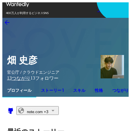
アプリを使う
400万人が利用するビジネスSNS
畑 史彦
官公庁 / クラウドエンジニア
13
13
つながり
フォロワー
プロフィール
ストーリー 1
スキル
性格
つながり
note.com
+3