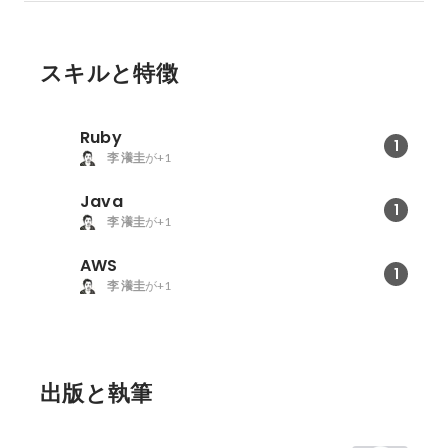
スキルと特徴
Ruby
1
李 瀁圭
が+1
Java
1
李 瀁圭
が+1
AWS
1
李 瀁圭
が+1
出版と執筆