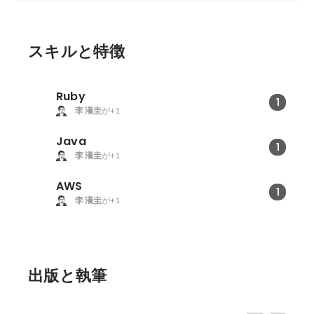
スキルと特徴
Ruby
1
李 瀁圭
が+1
Java
1
李 瀁圭
が+1
AWS
1
李 瀁圭
が+1
出版と執筆