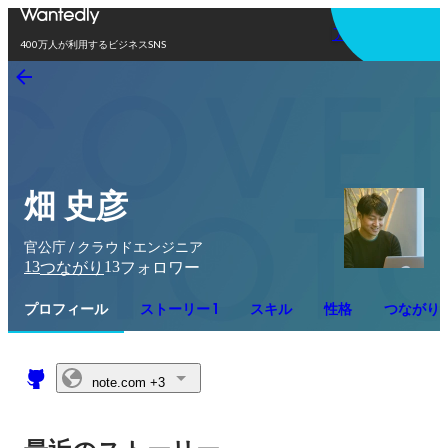
アプリを使う
400万人が利用するビジネスSNS
畑 史彦
官公庁 / クラウドエンジニア
13
13
つながり
フォロワー
プロフィール
ストーリー 1
スキル
性格
つながり
note.com
+3