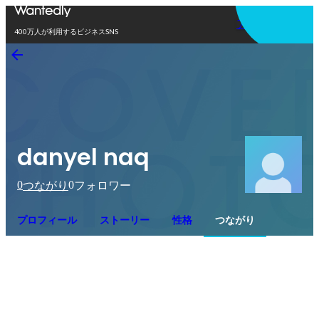
アプリを使う
400万人が利用するビジネスSNS
danyel naq
0
0
つながり
フォロワー
プロフィール
ストーリー
性格
つながり