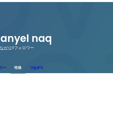
anyel naq
0
ながり
フォロワー
リー
性格
つながり