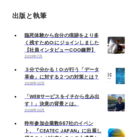
出版と執筆
臨死体験から自分の痕跡をより多
く残すためO:にジョインしました
【社員インタビューCOO鎌野】
2019年7月
３分で分かる！O:が行う「データ
革命」に対する２つの対策とは？
2018年10月
「WEBサービスをイチから生み出
す！」決意の背景とは。
2018年10月
昨年参加企業数667社のイベン
ト、『CEATEC JAPAN』に出展し