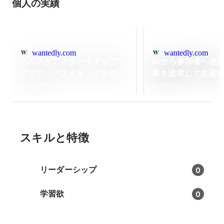
個人の実績
wantedly.com
wantedly.com
ヘルスケアスタートアップで
O:から参加者へ提
アジア「ベスト８」？その真
康を追求して生産
相はいかに。
い」方へのプレゼ
2018年9月
2018年9月
スキルと特徴
リーダーシップ
0
学習欲
0