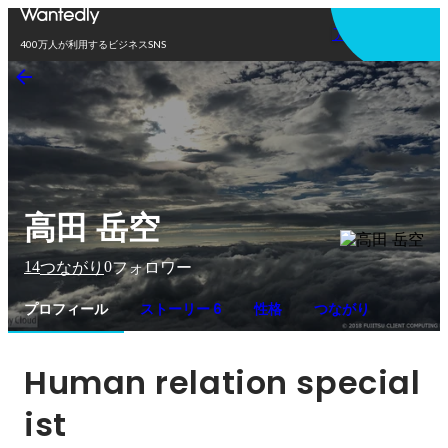
アプリを使う
400万人が利用するビジネスSNS
高田 岳空
14
0
つながり
フォロワー
プロフィール
ストーリー 6
性格
つながり
Human relation special
ist