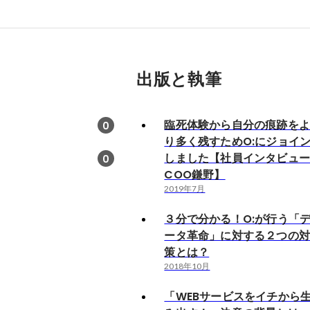
出版と執筆
臨死体験から自分の痕跡を
0
り多く残すためO:にジョイ
しました【社員インタビュ
0
COO鎌野】
2019年7月
３分で分かる！O:が行う「
ータ革命」に対する２つの
策とは？
2018年10月
「WEBサービスをイチから