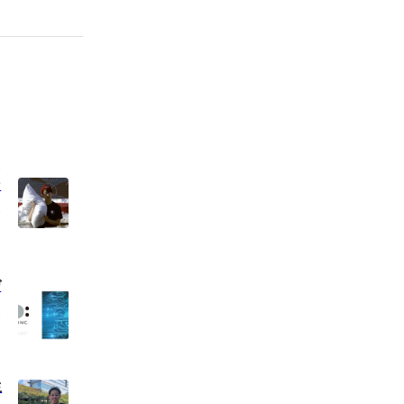
よ
ン
ー
デ
対
生