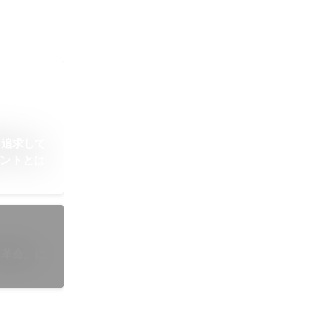
を追求して
ゼントとは
タ革命」に