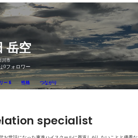
 岳空
市川市
0
り
フォロワー
リー 6
性格
つながり
ation specialist
時代お世話になった東進ハイスクールに恩返しがしたいことと優秀な