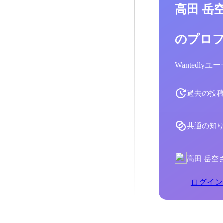
高田 岳
のプロ
Wantedl
過去の投
共通の知
高田 岳空
ログイン