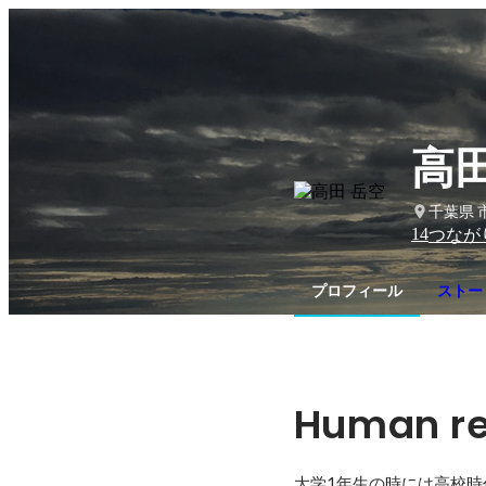
高田
千葉県 
14
つなが
プロフィール
ストー
Human rel
大学1年生の時には高校