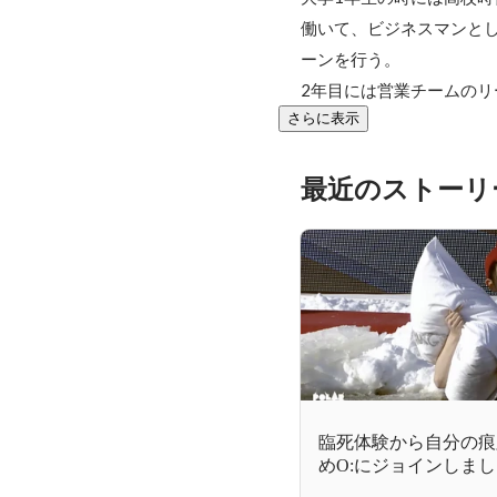
働いて、ビジネスマンと
ーンを行う。

2年目には営業チームのリ
さらに表示
最近のストーリ
臨死体験から自分の痕
めO:にジョインしま
ーCOO鎌野】