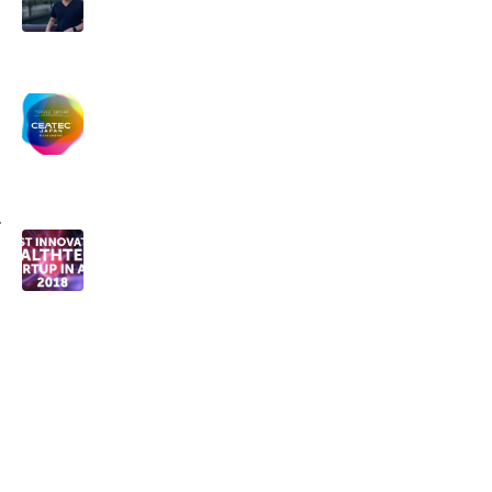
。
２
で
真