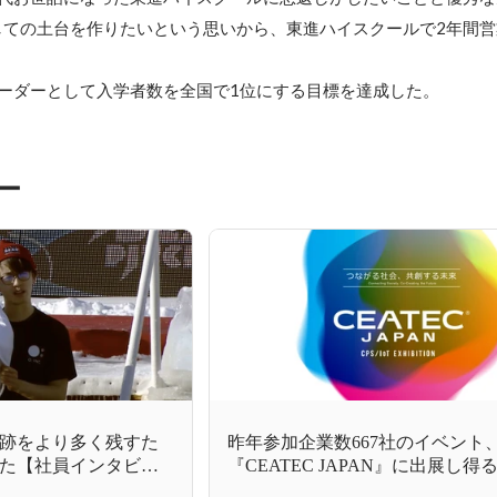
しての土台を作りたいという思いから、東進ハイスクールで2年間営
ーダーとして入学者数を全国で1位にする目標を達成した。
ー
跡をより多く残すた
昨年参加企業数667社のイベント
した【社員インタビュ
『CEATEC JAPAN』に出展し
来た２つの大成果とは