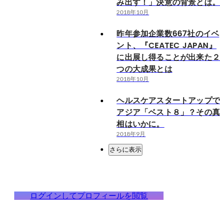
み出す！」決意の背景とは
2018年10月
昨年参加企業数667社のイベ
ント、『CEATEC JAPAN』
に出展し得ることが出来た
つの大成果とは
2018年10月
ヘルスケアスタートアップ
アジア「ベスト８」？その
相はいかに。
2018年9月
さらに表示
ログインしてプロフィールを閲覧