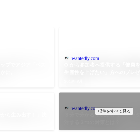
wantedly.com
アップでアジア「ベス
O:から参加者へ提供する「健康
いかに。
生産性を上げたい」方へのプレ
2018年9月
wantedly.com
+3件をすべて見る
チから生み出す！」決
３分で分かる！O:が行う「デー
対する２つの対策とは？