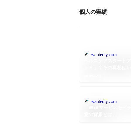
個人の実績
wantedly.com
ヘルスケアスタート
ト８」？その真相は
2018年9月
wantedly.com
「WEBサービスをイ
意の背景とは。