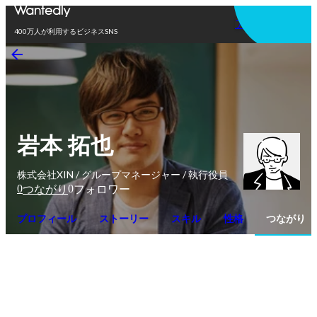
アプリを使う
400万人が利用するビジネスSNS
岩本 拓也
株式会社XIN / グループマネージャー / 執行役員
0
0
つながり
フォロワー
プロフィール
ストーリー
スキル
性格
つながり