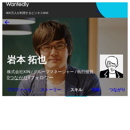
アプリを使う
400万人が利用するビジネスSNS
岩本 拓也
株式会社XIN / グループマネージャー / 執行役員
0
0
つながり
フォロワー
プロフィール
ストーリー
スキル
性格
つながり