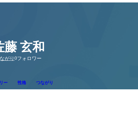
佐藤 玄和
0
ながり
フォロワー
リー
性格
つながり