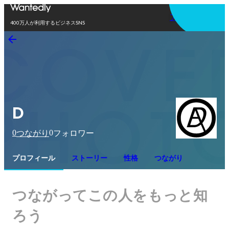
アプリを使う
400万人が利用するビジネスSNS
D
0
0
つながり
フォロワー
プロフィール
ストーリー
性格
つながり
つながってこの人をもっと知
ろう