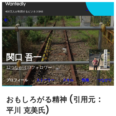
アプリを使う
400万人が利用するビジネスSNS
関口 吾一
12
13
つながり
フォロワー
プロフィール
ストーリー
スキル
性格
つながり
 (
：
おもしろがる精神
引用元
)
平川
克美氏