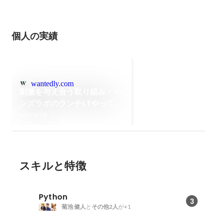
個人の実績
wantedly.com
刺激を与え合う取り組み - ハ
ンズラボのランチLTやってみ
た
2017年9月
スキルと特徴
Python
3
菊池 健人
と
その他2人
が+1