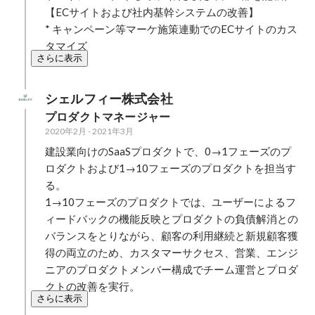
【ECサイトおよび社内基幹システムの改善】

* キャンペーン等マーケ施策連動でのECサイトのカス
タマイズ
さらに表示
シェルフィー株式会社
プロダクトマネージャー
2020年2月
-
2021年3月
建設業向けのSaaSプロダクトで、0→1フェーズのプ
ロダクトおよび1→10フェーズのプロダクトを担当す
る。

1→10フェーズのプロダクトでは、ユーザーによるフ
ィードバックの機能反映とプロダクトの負債解消との
バランスをとりながら、顧客の利用継続と新規顧客獲
得の両立のため、カスタマーサクセス、営業、エンジ
ニアのプロダクトメンバー構成でチーム運営とプロダ
クトの改善を実行。
さらに表示