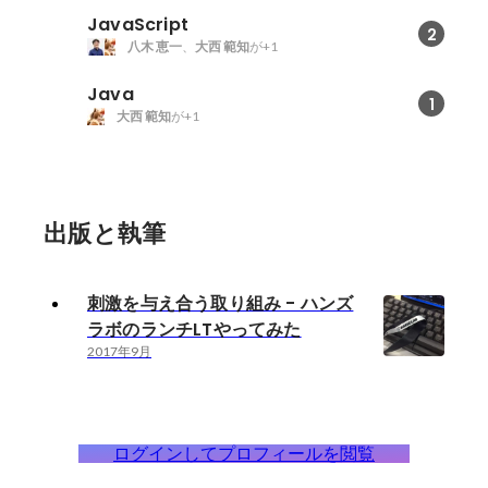
JavaScript
2
八木 恵一
、
大西 範知
が+1
Java
1
大西 範知
が+1
出版と執筆
刺激を与え合う取り組み - ハンズ
ラボのランチLTやってみた
2017年9月
ログインしてプロフィールを閲覧